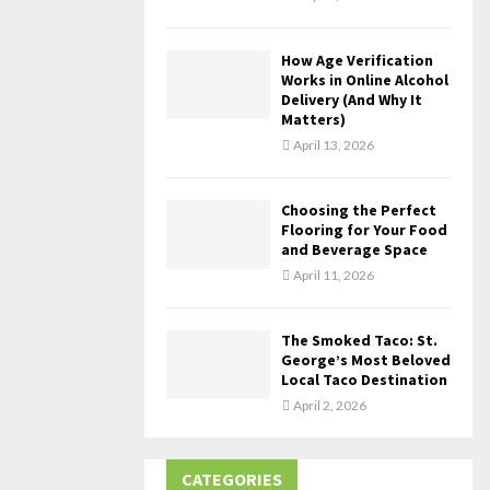
How Age Verification
Works in Online Alcohol
Delivery (And Why It
Matters)
April 13, 2026
Choosing the Perfect
Flooring for Your Food
and Beverage Space
April 11, 2026
The Smoked Taco: St.
George’s Most Beloved
Local Taco Destination
April 2, 2026
CATEGORIES