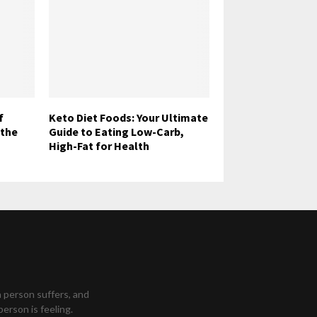
f
Keto Diet Foods: Your Ultimate
 the
Guide to Eating Low-Carb,
High-Fat for Health
a person suffers, and
person is feeling.