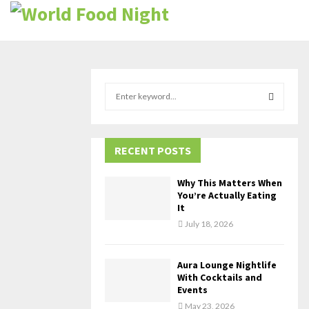
S
e
a
S
r
c
RECENT POSTS
E
h
f
A
Why This Matters When
o
You’re Actually Eating
r
R
It
:
July 18, 2026
C
H
Aura Lounge Nightlife
With Cocktails and
Events
May 23, 2026