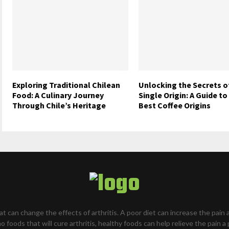
Exploring Traditional Chilean
Unlocking the Secrets o
Food: A Culinary Journey
Single Origin: A Guide to
Through Chile’s Heritage
Best Coffee Origins
hat can change the effects of arthritis. A poor diet can increase the pain 
o foods that will cure arthritis, healthy foods can help relieve the pain a 